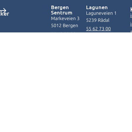
Bergen
Lagunen
Sentrum
kker
Laguneveien 1
Markeveien 3
5239 Rådal
5012 Bergen
55 62 73 00
55 62 73 00