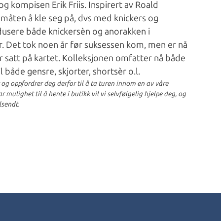
 kompisen Erik Friis. Inspirert av Roald
måten å kle seg på, dvs med knickers og
odusere både knickersèn og anorakken i
r. Det tok noen år før suksessen kom, men er nå
er satt på kartet. Kolleksjonen omfatter nå både
l både gensre, skjorter, shortsèr o.l.
r og oppfordrer deg derfor til å ta turen innom en av våre
 mulighet til å hente i butikk vil vi selvfølgelig hjelpe deg, og
lsendt.