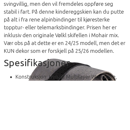
svingvillig, men den vil fremdeles oppføre seg
stabil i fart. På denne kindereggskien kan du putte
på alt i fra rene alpinbindinger til kjøresterke
topptur- eller telemarksbindinger. Prisen her er
inklusiv den originale Vølkl skifellen i Mohair mix.
Vær obs på at dette er en 24/25 modell, men det er
KUN dekor som er forskjell på 25/26 modellen.
Spesifikasjoner
Konstruksjon: Hybrid Multilayer Woodcore,
rette sidekanter
Rocker/Spenn: Tip & Tail rocker, vanlig spenn
på midten
Vekt: 3.092gr pr.par i 179cm lengden
Mål: 134mm-94mm-116mm
Lengder: Kun 158cm, 165cm, 179cm og 186cm