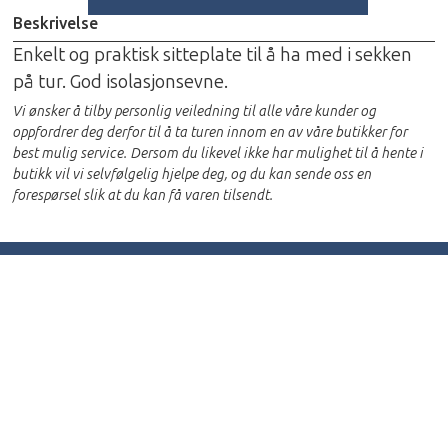
Beskrivelse
Enkelt og praktisk sitteplate til å ha med i sekken
på tur. God isolasjonsevne.
Vi ønsker å tilby personlig veiledning til alle våre kunder og
oppfordrer deg derfor til å ta turen innom en av våre butikker for
best mulig service. Dersom du likevel ikke har mulighet til å hente i
butikk vil vi selvfølgelig hjelpe deg, og du kan sende oss en
forespørsel slik at du kan få varen tilsendt.
Kontakt oss
info@outdoorbergen.no
info@outdoorlagunen.no
55 62 73 00
Våre
Bergen Sentrum
Lagunen