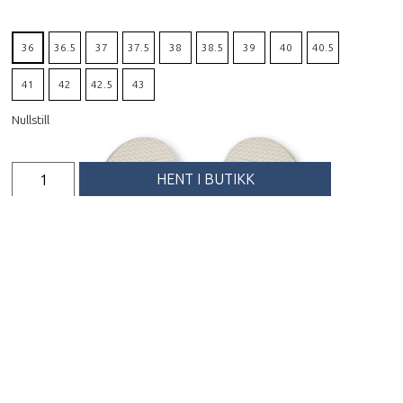
36
36.5
37
37.5
38
38.5
39
40
40.5
41
42
42.5
43
Nullstill
HENT I BUTIKK
FÅ PRODUKTET TILSENDT
Beskrivelse
The Roger Advantage Woman er en klassisk og ren
tennisinspirert sneaker med et tidløst design. Den
myke overdelen i syntetisk skinn sørger for en
superbehagelig passform, og den nyutviklete
mellomsålen med CloudTec Helion SuperFoam