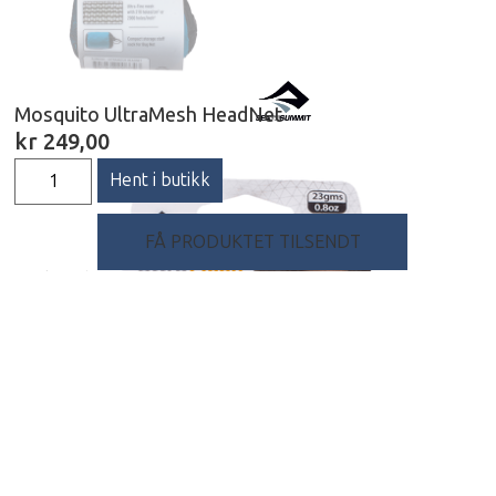
Mosquito UltraMesh HeadNet
kr
249,00
Hent i butikk
FÅ PRODUKTET TILSENDT
Beskrivelse
Mosquito UltraMesh HeadNet er et superlett og
superpakkbart hodenett som har mer enn fire
ganger finere netting enn de fleste standard
myggnett. Det vil si at selv de aller minste
innsektene ikke vil være i stand til å snike seg
igjennom. Det er produsert i svart farge for
forbedret gjennomsyn, og det justeres enkelt med