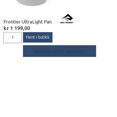
Frontier UltraLight Pan
kr
1 199,00
Hent i butikk
FÅ PRODUKTET TILSENDT
Beskrivelse
Frontier UltraLight Pan er en allsidig stekepanne
som er produsert i hardanodisert aluminium med
keramisk non-stick belegg slik at den både tåler
masse bruk og i tillegg er superenkel å rengjøre.
Det avtagbare Click-Safe håndtaket har en
sikkerhetslås for trygg håndtering, og det vris
rundt for enkel oppbevaring og transport.