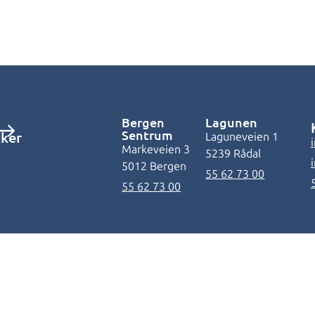
Bergen
Lagunen
Sentrum
kker
Laguneveien 1
Markeveien 3
5239 Rådal
5012 Bergen
55 62 73 00
55 62 73 00