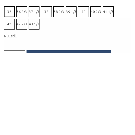
36
36 2/3
37 1/3
38
38 2/3
39 1/3
40
40 2/3
41 1/3
42
42 2/3
43 1/3
Nullstill
HENT I BUTIKK
FÅ PRODUKTET TILSENDT
Beskrivelse
X-Ultra 360 Mid Gtx Woman er en forholdsvis lett,
halvhøy og stabil tursko med Gore-Tex membran
som holder deg tørr og varm på føttene. Selv med
skaftehøyde over ankelen er passformen meget
komfortabel, og mellomsålen i EnergyCell
materiale sørger for god støtdemping over harde