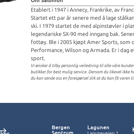
Etablert i 1947 i Annecy, Frankrike, av Fra
Startet ett par år senere med å lage stålkant
ski. I 1979 startet de med alpinstøvler i p
legendariske SX-90 med inngang bak. Sener
fottøy. Ble i 2005 kjøpt Amer Sports, som o
Performance, Wilson og Armada. Er i dag et
sport.
Vi ønsker å tilby personlig veiledning til alle våre kunde
butikker for best mulig service. Dersom du likevel ikke har
du kan sende oss en forespørsel slik at du kan få varen ti
Bergen
Lagunen
Sentrum
kker
Laguneveien 1