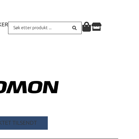
KER
TET TILSENDT