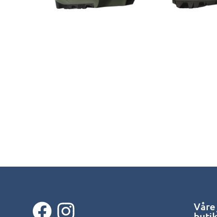
Våre
buti