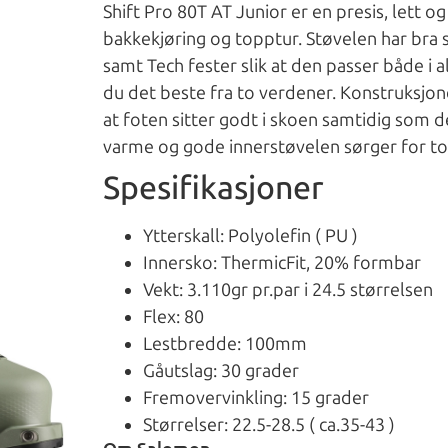
Shift Pro 80T AT Junior er en presis, lett 
bakkekjøring og topptur. Støvelen har bra st
samt Tech fester slik at den passer både i 
du det beste fra to verdener. Konstruksjo
at foten sitter godt i skoen samtidig som d
varme og gode innerstøvelen sørger for t
Spesifikasjoner
Ytterskall: Polyolefin ( PU )
Innersko: ThermicFit, 20% formbar
Vekt: 3.110gr pr.par i 24.5 størrelsen
Flex: 80
Lestbredde: 100mm
Gåutslag: 30 grader
Fremovervinkling: 15 grader
Størrelser: 22.5-28
Om Salomon