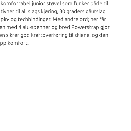
og komfortabel junior støvel som funker både til
ivhet til all slags kjøring, 30 graders gåutslag
alpin- og techbindinger. Med andre ord; her får
nen med 4 alu-spenner og bred Powerstrap gjør
en sikrer god kraftoverføring til skiene, og den
opp komfort.
.5 ( ca.35-43 )