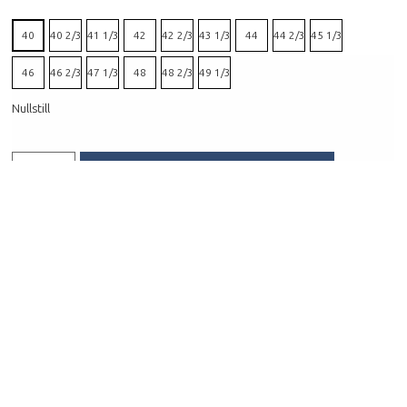
40
40 2/3
41 1/3
42
42 2/3
43 1/3
44
44 2/3
45 1/3
46
46 2/3
47 1/3
48
48 2/3
49 1/3
Nullstill
HENT I BUTIKK
FÅ PRODUKTET TILSENDT
Beskrivelse
X-Ultra 360 Mid Gtx Man er en forholdsvis lett,
halvhøy og stabil tursko med Gore-Tex membran
som holder deg tørr og varm på føttene. Selv med
skaftehøyde over ankelen er passformen meget
komfortabel, og mellomsålen i EnergyCell
materiale sørger for god støtdemping over harde