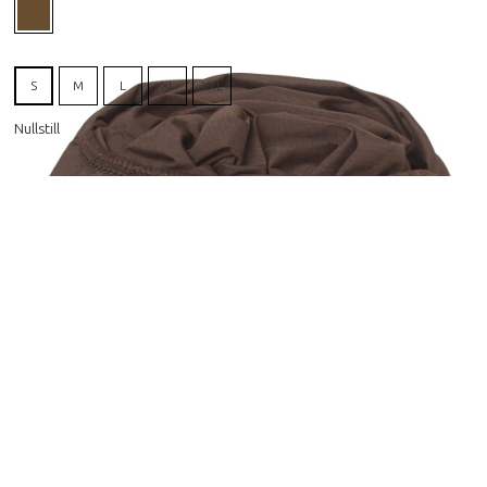
S
M
L
XL
XXL
Nullstill
HENT I BUTIKK
FÅ PRODUKTET TILSENDT
Beskrivelse
Sense Areo Wind Jacket er en ultralett, vindtett,
vannavstøtende og pustende løpejakke. Jakken
kan enkelt pakkes ned og legges i sin egen lomme.
Spesifikasjoner