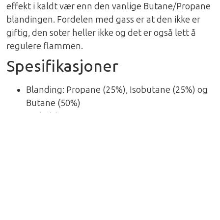
effekt i kaldt vær enn den vanlige Butane/Propane
blandingen. Fordelen med gass er at den ikke er
giftig, den soter heller ikke og det er også lett å
regulere flammen.
Spesifikasjoner
Blanding: Propane (25%), Isobutane (25%) og
Butane (50%)
Innhold: 100gr
Brukstemperatur: Ned til -8 grader
Varighet: 0.5 – 1 time
Totalvekt: 198gr
Størrelse: 9 x 6.7cm
Om Primus
Etablert 1892 i Stockholm, Sverige, av kompisene
Lindqvist og Svensson som produserte verdens