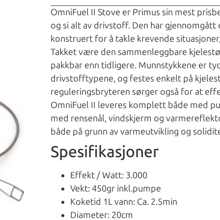
OmniFuel II Stove er Primus sin mest pris
og si alt av drivstoff. Den har gjennomgått
konstruert for å takle krevende situasjon
Takket være den sammenleggbare kjelestøt
pakkbar enn tidligere. Munnstykkene er ty
drivstofftypene, og festes enkelt på kjelest
reguleringsbryteren sørger også for at effe
OmniFuel II leveres komplett både med pum
med rensenål, vindskjerm og varmereflektor
både på grunn av varmeutvikling og solidite
Spesifikasjoner
Effekt / Watt: 3.000
Vekt: 450gr inkl.pumpe
Koketid 1L vann: Ca. 2.5min
Diameter: 20cm