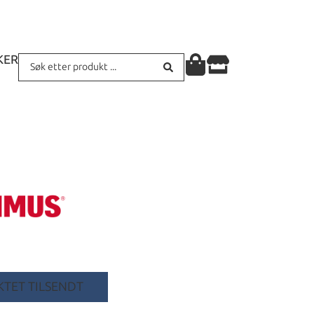
KER
TET TILSENDT