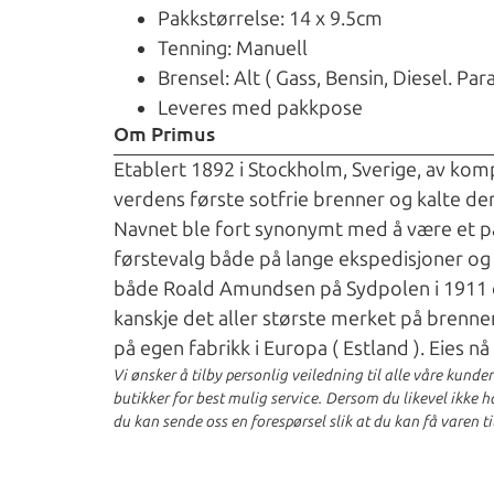
Pakkstørrelse: 14 x 9.5cm
Tenning: Manuell
Brensel: Alt ( Gass, Bensin, Diesel. Par
Leveres med pakkpose
Om Primus
Etablert 1892 i Stockholm, Sverige, av ko
verdens første sotfrie brenner og kalte den
Navnet ble fort synonymt med å være et påli
førstevalg både på lange ekspedisjoner og 
både Roald Amundsen på Sydpolen i 1911 og
kanskje det aller største merket på brenner
på egen fabrikk i Europa ( Estland ). Eies nå 
Vi ønsker å tilby personlig veiledning til alle våre kunde
butikker for best mulig service. Dersom du likevel ikke har
du kan sende oss en forespørsel slik at du kan få varen ti