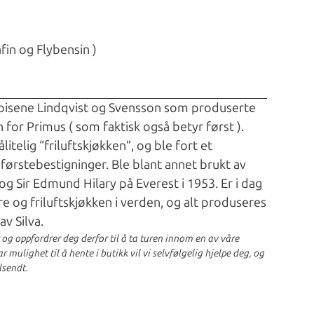
afin og Flybensin )
mpisene Lindqvist og Svensson som produserte
 for Primus ( som faktisk også betyr først ).
telig “friluftskjøkken”, og ble fort et
førstebestigninger. Ble blant annet brukt av
 Sir Edmund Hilary på Everest i 1953. Er i dag
e og friluftskjøkken i verden, og alt produseres
av Silva.
r og oppfordrer deg derfor til å ta turen innom en av våre
 mulighet til å hente i butikk vil vi selvfølgelig hjelpe deg, og
lsendt.