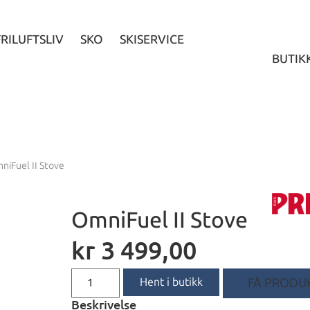
FRILUFTSLIV
SKO
SKISERVICE
BUTIK
niFuel II Stove
OmniFuel II Stove
kr
3 499,00
Hent i butikk
FÅ PRODUK
Beskrivelse