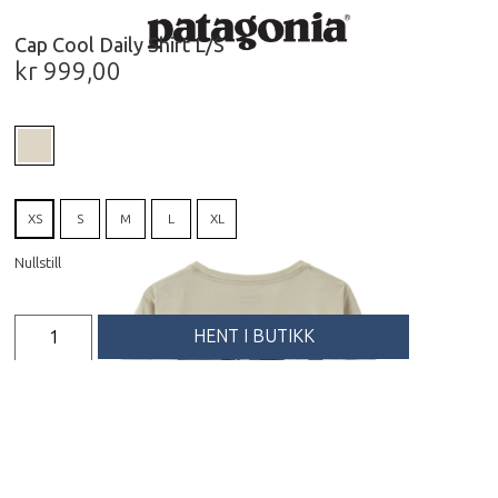
Cap Cool Daily Shirt L/S
kr
999,00
XS
S
M
L
XL
Nullstill
HENT I BUTIKK
FÅ PRODUKTET TILSENDT
Beskrivelse
Long-Sleeved Cap Cool Daily Graphic T-Shirt