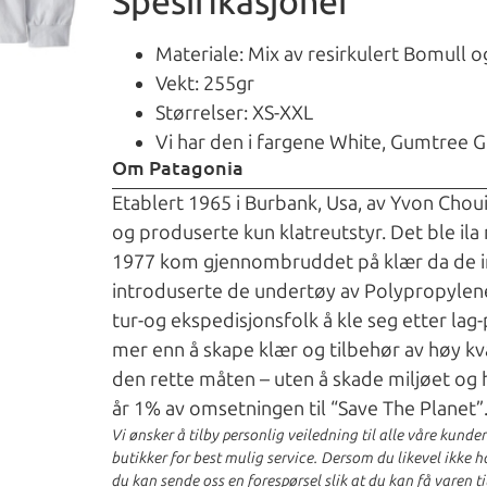
Spesifikasjoner
Materiale: Mix av resirkulert Bomull o
Vekt: 255gr
Størrelser: XS-XXL
Vi har den i fargene White, Gumtree
Om Patagonia
Etablert 1965 i Burbank, Usa, av Yvon Cho
og produserte kun klatreutstyr. Det ble ila 
1977 kom gjennombruddet på klær da de int
introduserte de undertøy av Polypropylen
tur-og ekspedisjonsfolk å kle seg etter lag-
mer enn å skape klær og tilbehør av høy kval
den rette måten – uten å skade miljøet og h
år 1% av omsetningen til “Save The Planet”
Vi ønsker å tilby personlig veiledning til alle våre kunde
butikker for best mulig service. Dersom du likevel ikke har
du kan sende oss en forespørsel slik at du kan få varen ti