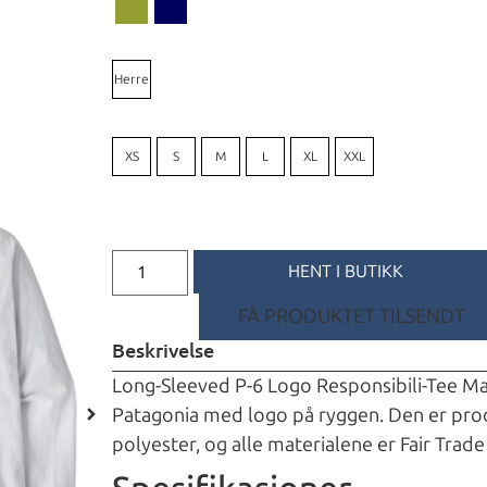
Herre
XS
S
M
L
XL
XXL
HENT I BUTIKK
FÅ PRODUKTET TILSENDT
Beskrivelse
Long-Sleeved P-6 Logo Responsibili-Tee Man 
Patagonia med logo på ryggen. Den er produ
polyester, og alle materialene er Fair Trade