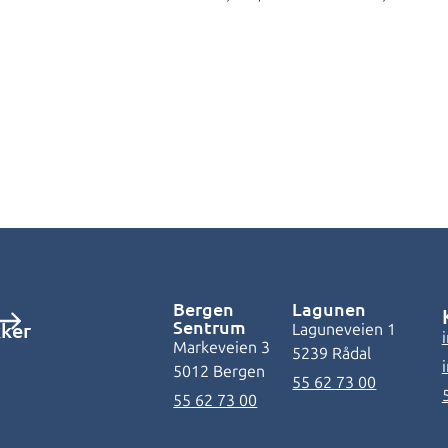
Bergen
Lagunen
Sentrum
kker
Laguneveien 1
Markeveien 3
5239 Rådal
5012 Bergen
55 62 73 00
55 62 73 00