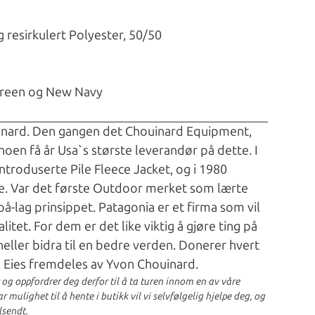
g resirkulert Polyester, 50/50
 Green og New Navy
uinard. Den gangen det Chouinard Equipment,
noen få år Usa`s største leverandør på dette. I
roduserte Pile Fleece Jacket, og i 1980
e. Var det første Outdoor merket som lærte
på-lag prinsippet. Patagonia er et firma som vil
itet. For dem er det like viktig å gjøre ting på
eller bidra til en bedre verden. Donerer hvert
. Eies fremdeles av Yvon Chouinard.
r og oppfordrer deg derfor til å ta turen innom en av våre
 mulighet til å hente i butikk vil vi selvfølgelig hjelpe deg, og
lsendt.