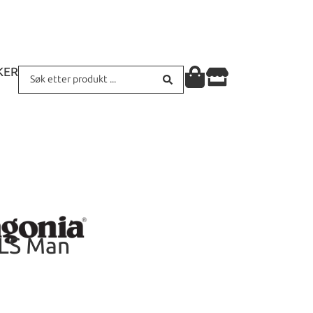
KER
 LS Man