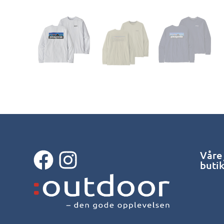
Våre
buti