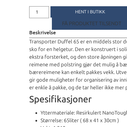
HENT I BUTIKK
FÅ PRODUKTET TILSENDT
Beskrivelse
Transporter Duffel 65 er en middels stor d
sko for en helgetur. Den er konstruert i so
ekstra forsterket, og den store åpningen g
reimene med polstring gjør det mulig å bæ
bærereimene kan enkelt pakkes vekk. Utv
gir gode muligheter for organisering av in
er enkle å pakke, og de tar heller ikke mer 
Spesifikasjoner
Yttermateriale: Resirkulert NanoToug
Størrelse: 65liter ( 68 x 41 x 30cm )