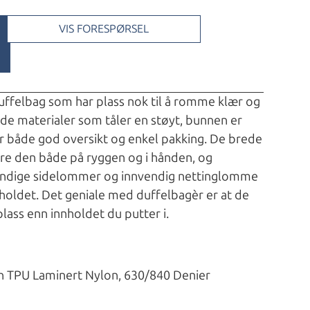
VIS FORESPØRSEL
uffelbag som har plass nok til å romme klær og
lide materialer som tåler en støyt, bunnen er
ir både god oversikt og enkel pakking. De brede
re den både på ryggen og i hånden, og
endige sidelommer og innvendig nettinglomme
nholdet. Det geniale med duffelbagèr er at de
plass enn innholdet du putter i.
h TPU Laminert Nylon, 630/840 Denier