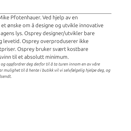
 Mike Pfotenhauer. Ved hjelp av en
t et ønske om å designe og utvikle innovative
dagens lys. Osprey designer/utvikler bare
g levetid. Osprey overproduserer ikke
tpriser. Osprey bruker svært kostbare
svinn til et absolutt minimum.
r og oppfordrer deg derfor til å ta turen innom en av våre
 mulighet til å hente i butikk vil vi selvfølgelig hjelpe deg, og
lsendt.