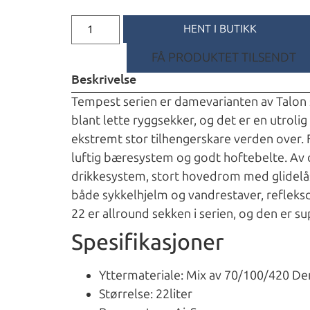
HENT I BUTIKK
FÅ PRODUKTET TILSENDT
Beskrivelse
Tempest serien er damevarianten av Talon se
blant lette ryggsekker, og det er en utroli
ekstremt stor tilhengerskare verden over. F
luftig bæresystem og godt hoftebelte. Av 
drikkesystem, stort hovedrom med glidelås
både sykkelhjelm og vandrestaver, refleks
22 er allround sekken i serien, og den er sup
Spesifikasjoner
Yttermateriale: Mix av 70/100/420 Den
Størrelse: 22liter