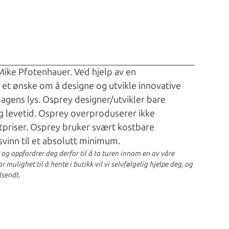
 Mike Pfotenhauer. Ved hjelp av en
t et ønske om å designe og utvikle innovative
dagens lys. Osprey designer/utvikler bare
g levetid. Osprey overproduserer ikke
tpriser. Osprey bruker svært kostbare
svinn til et absolutt minimum.
r og oppfordrer deg derfor til å ta turen innom en av våre
 mulighet til å hente i butikk vil vi selvfølgelig hjelpe deg, og
lsendt.