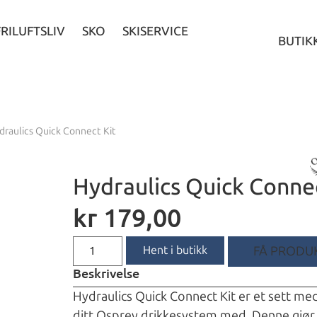
FRILUFTSLIV
SKO
SKISERVICE
BUTIK
draulics Quick Connect Kit
Hydraulics Quick Connec
kr
179,00
Hent i butikk
FÅ PRODUK
Beskrivelse
Hydraulics Quick Connect Kit er et sett me
ditt Osprey drikkesystem med. Denne gjør 