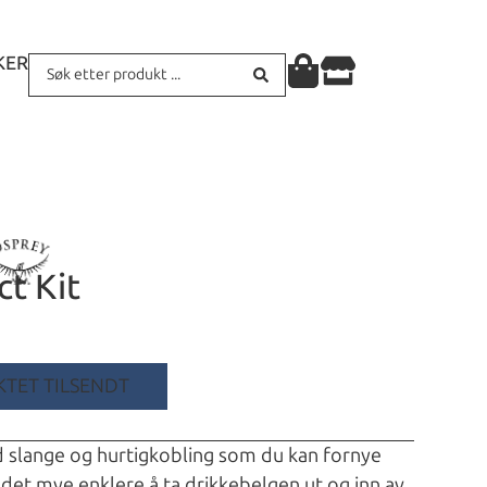
KER
t Kit
TET TILSENDT
d slange og hurtigkobling som du kan fornye
det mye enklere å ta drikkebelgen ut og inn av