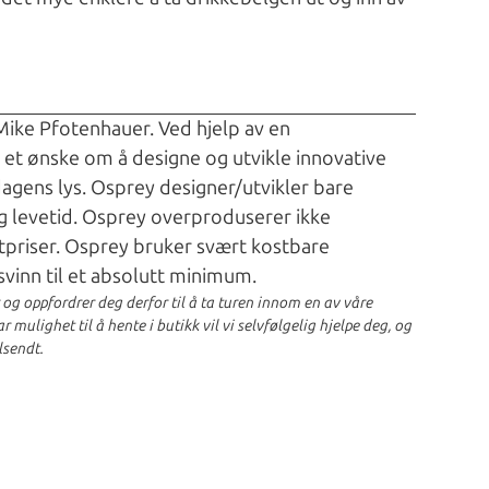
 Mike Pfotenhauer. Ved hjelp av en
t et ønske om å designe og utvikle innovative
dagens lys. Osprey designer/utvikler bare
g levetid. Osprey overproduserer ikke
tpriser. Osprey bruker svært kostbare
svinn til et absolutt minimum.
r og oppfordrer deg derfor til å ta turen innom en av våre
 mulighet til å hente i butikk vil vi selvfølgelig hjelpe deg, og
lsendt.