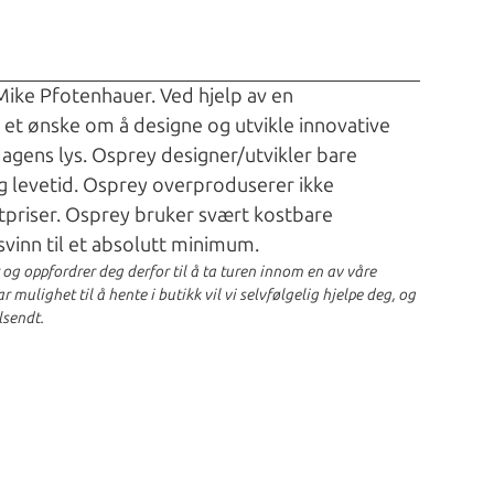
 Mike Pfotenhauer. Ved hjelp av en
t et ønske om å designe og utvikle innovative
dagens lys. Osprey designer/utvikler bare
g levetid. Osprey overproduserer ikke
tpriser. Osprey bruker svært kostbare
svinn til et absolutt minimum.
r og oppfordrer deg derfor til å ta turen innom en av våre
 mulighet til å hente i butikk vil vi selvfølgelig hjelpe deg, og
lsendt.