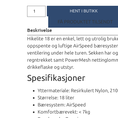
HENT I BUTIKK
FÅ PRODUKTET TILSENDT
Beskrivelse
Hikelite 18 er en enkel, lett og utrolig bru
oppspente og luftige AirSpeed bæresyste
ventilering under hele turen. Sekken har
regntrekket samt PowerMesh nettinglommer
drikkeflaske og utstyr.
Spesifikasjoner
Yttermateriale: Resirkulert Nylon, 21
Størrelse: 18 liter
Bæresystem: AirSpeed
Komfortbærevekt: < 7kg