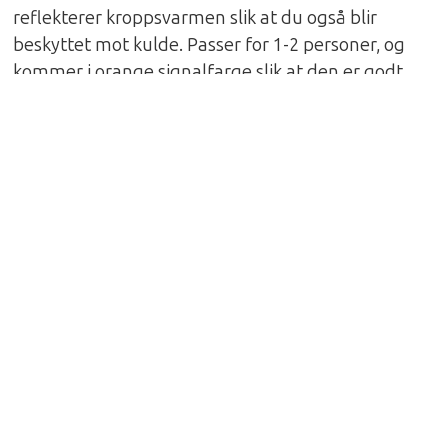
reflekterer kroppsvarmen slik at du også blir
beskyttet mot kulde. Passer for 1-2 personer, og
kommer i orange signalfarge slik at den er godt
synlig i nødssituasjoner.
Spesifikasjoner
Materiale: Polyester RipStop, 50 Denier
Belagt med Silver Lining på innsiden
Størrelse i bruk: 110 x 235cm
Pakkstørrelse: 5 x 9cm
Vekt: 150gr
Om Ortovox
Etablert 1980 i Munchen, Tyskland, av Gerald
Kampel og Jürgen Wegner. De konstruerte da
verdens første skredsøker ( Ortovox F2 ) som kunne
sende og motta på to frekvenser samtidig. Dette