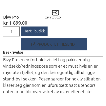
Bivy Pro
kr
1 899,00
Hent i butikk
FÅ PRODUKTET TILSENDT
Beskrivelse
Bivy Pro er en forholdsvis lett og pakkvennlig
vindsekk/redningspose som er et must hvis en er
mye ute i fjellet, og den bør egentlig alltid ligge
stand-by i sekken. Posen sørger for nok ly slik at en
klarer seg gjennom en uforutsett natt utendørs
enten man blir overrasket av uvær eller et lite
uhell. Den er både vindtett og vannavstøtende, og
sølvbelegget på innsiden reflekterer