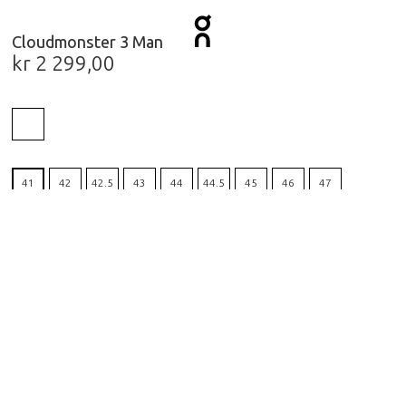
Cloudmonster 3 Man
kr
2 299,00
41
42
42.5
43
44
44.5
45
46
47
47.5
48
49
Nullstill
HENT I BUTIKK
FÅ PRODUKTET TILSENDT
Beskrivelse