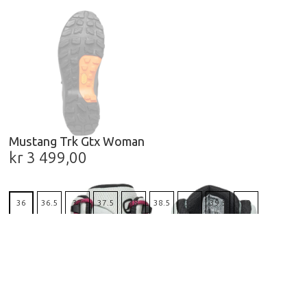
Mustang Trk Gtx Woman
kr
3 499,00
36
36.5
37
37.5
38
38.5
39
39.5
40
40.5
41
41.5
42
Nullstill
HENT I BUTIKK