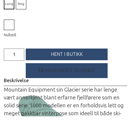
Long
Reg
Nullstill
HENT I BUTIKK
FÅ PRODUKTET TILSENDT
Beskrivelse
Mountain Equipment sin Glacier serie har lenge
vært annerkjent blant erfarne fjellførere som en
solid serie. 1000 modellen er en forholdsvis lett og
meget pakkbar vinterpose som ideell til både ski-
og trekkingturer i høyfjellet samt Kilimanjaro turer.
Denne er konstruert spesifikt til dame med mer