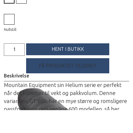
Nullstill
HENT I BUTIKK
FÅ PRODUKTET TILSENDT
Beskrivelse
Mountain Equipment sin Helium serie er perfekt
når det kommer til vekt og pakkvolum. Denne
varianten, GT 600, har en mye større og romsligere
passform enn den vanlige 600 modellen, så her
kan en virkelig vri og vrenge på seg. Dette er
allikevel en superlett og meget pakkbar 3-