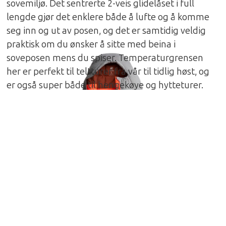
sovemiljø. Det sentrerte 2-veis glidelåset i full
lengde gjør det enklere både å lufte og å komme
seg inn og ut av posen, og det er samtidig veldig
praktisk om du ønsker å sitte med beina i
soveposen mens du spiser. Temperaturgrensen
her er perfekt til teltturer fra vår til tidlig høst, og
er også super både til hengekøye og hytteturer.
Relax posene har en litt romsligere passform enn
de vanlige, og det følger også med sovemaske og
ørepropper for å sikre deg den beste søvnen
uavhengig av lys og støy. Vær obs på at en
sovepose ikke varmer deg, den holder deg varm.
Derfor er det alltid viktig at en har normal
kroppstemperatur når en legger seg for natten.
Spesifikasjoner
Komforttemperatur: 0C