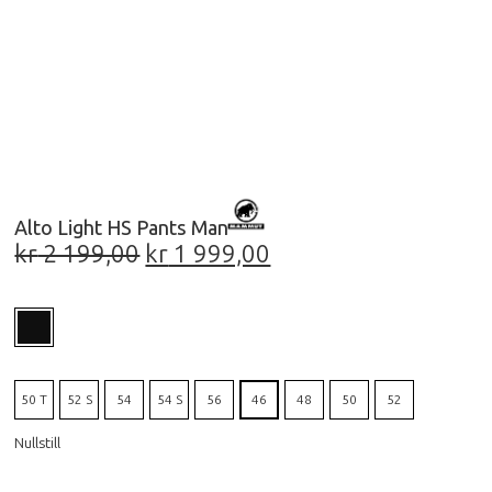
Alto Light HS Pants Man
kr
2 199,00
kr
1 999,00
50 T
52 S
54
54 S
56
46
48
50
52
Nullstill