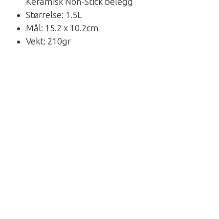
Keramisk Non-Stick belegg
Størrelse: 1.5L
Mål: 15.2 x 10.2cm
Vekt: 210gr
Pakkpose følger med
Om Primus
Etablert 1892 i Stockholm, Sverige, av kompisene
Lindqvist og Svensson som produserte verdens
første sotfrie brenner og kalte den for Primus (
som faktisk også betyr først ). Navnet ble fort
synonymt med å være et pålitelig “friluftskjøkken”,
og ble fort et førstevalg både på lange
ekspedisjoner og førstebestigninger. Ble blant
annet brukt av både Roald Amundsen på Sydpolen
i 1911 og Sir Edmund Hilary på Everest i 1953. Er i
dag kanskje det aller største merket på brennere
og friluftskjøkken i verden, og alt produseres på