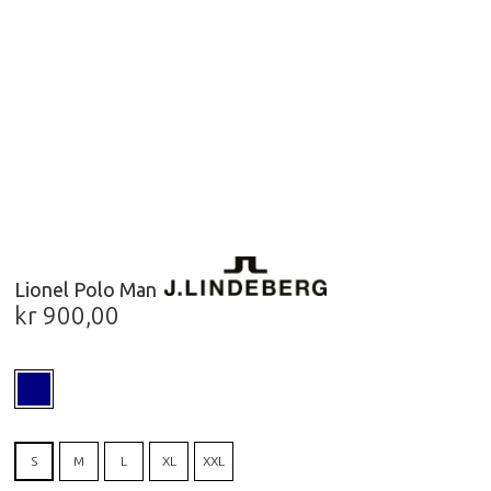
Lionel Polo Man
kr
900,00
S
M
L
XL
XXL