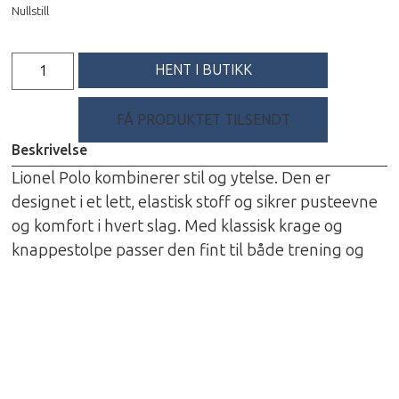
Nullstill
HENT I BUTIKK
FÅ PRODUKTET TILSENDT
Beskrivelse
Lionel Polo kombinerer stil og ytelse. Den er
designet i et lett, elastisk stoff og sikrer pusteevne
og komfort i hvert slag. Med klassisk krage og
knappestolpe passer den fint til både trening og
hverdagsbruk.
Spesifikasjoner
Materiale: 100% Polyester
Størrelser: S-XXL