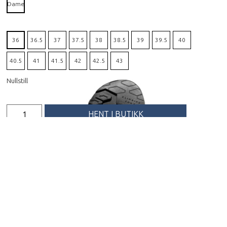
Dame
36
36.5
37
37.5
38
38.5
39
39.5
40
40.5
41
41.5
42
42.5
43
Nullstill
HENT I BUTIKK
FÅ PRODUKTET TILSENDT
Beskrivelse
TX4 Evo Mid Gtx Woman er arvtageren til TX4 Mid,
en av La Sportiva`s mest suksessrike anmarsjsko.
Dette er en halvhøy, vanntett og solid sko med et
stort bruksområde. Super til turer i skog og mark,