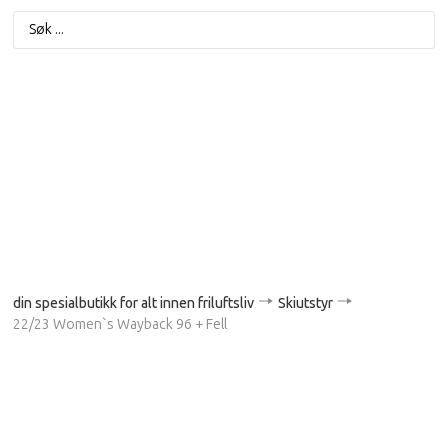
din spesialbutikk for alt innen friluftsliv
Skiutstyr
22/23 Women`s Wayback 96 + Fell