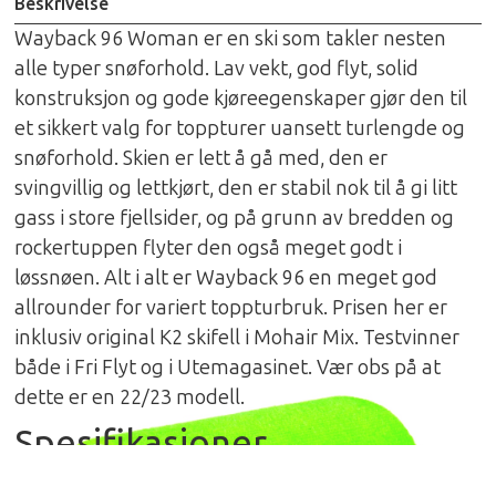
Beskrivelse
Wayback 96 Woman er en ski som takler nesten
alle typer snøforhold. Lav vekt, god flyt, solid
konstruksjon og gode kjøreegenskaper gjør den til
et sikkert valg for toppturer uansett turlengde og
snøforhold. Skien er lett å gå med, den er
svingvillig og lettkjørt, den er stabil nok til å gi litt
gass i store fjellsider, og på grunn av bredden og
rockertuppen flyter den også meget godt i
løssnøen. Alt i alt er Wayback 96 en meget god
allrounder for variert toppturbruk. Prisen her er
inklusiv original K2 skifell i Mohair Mix. Testvinner
både i Fri Flyt og i Utemagasinet. Vær obs på at
dette er en 22/23 modell.
Spesifikasjoner