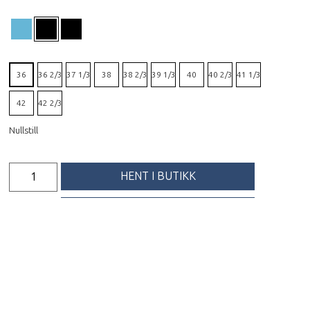
36
36 2/3
37 1/3
38
38 2/3
39 1/3
40
40 2/3
41 1/3
42
42 2/3
Nullstill
HENT I BUTIKK
FÅ PRODUKTET TILSENDT
Beskrivelse
Den 10’ende utgaven av Hoka’s bestselger
gjennom tidene er endelig på plass. Clifton 10
Woman er ny fra topp til tå, men den bevarer