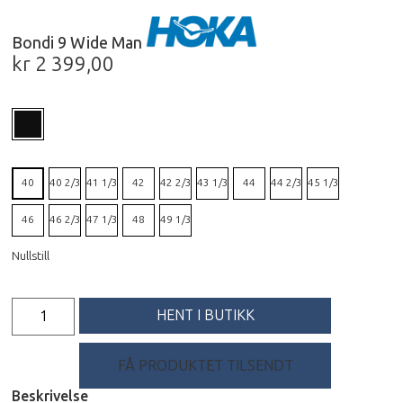
Bondi 9 Wide Man
kr
2 399,00
40
40 2/3
41 1/3
42
42 2/3
43 1/3
44
44 2/3
45 1/3
46
46 2/3
47 1/3
48
49 1/3
Nullstill
HENT I BUTIKK
FÅ PRODUKTET TILSENDT
Beskrivelse