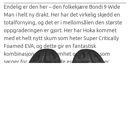
Endelig er den her – den folkekjære Bondi 9 Wide
Man i helt ny drakt. Her har det virkelig skjedd en
totalfornying, og det er i mellomsålen den største
oppgraderingen er gjort. Her har Hoka kommet
med et helt nytt skum som heter Super Critically
Foamed EVA, og dette gir en fantastisk
kombinasjon av skånsomhet og respons som
sørger for at Bondi 9 både er mykere og mer
responsiv enn noen gang. Den er også blitt 2mm
høyere på sålen enn de forrige utgavene. Selv om
dette først og fremst er en super sko til rolige turer,
er den nå også mer med på leken når farten blir
høyere enn tidligere. Overdelen er selvfølgelig
også oppgradert, og med komfort som
førsteprioritet er det selvsagt kommet både en
godt polstret pløse tunge samt en stødig