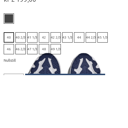
40
40 2/3
41 1/3
42
42 2/3
43 1/3
44
44 2/3
45 1/3
46
46 2/3
47 1/3
48
49 1/3
Nullstill
HENT I BUTIKK
FÅ PRODUKTET TILSENDT
Beskrivelse
Arahi 8 Wide Man er blitt totalrenovert og
oppgradert fra topp til tå, så vi kan nå trygt kalle