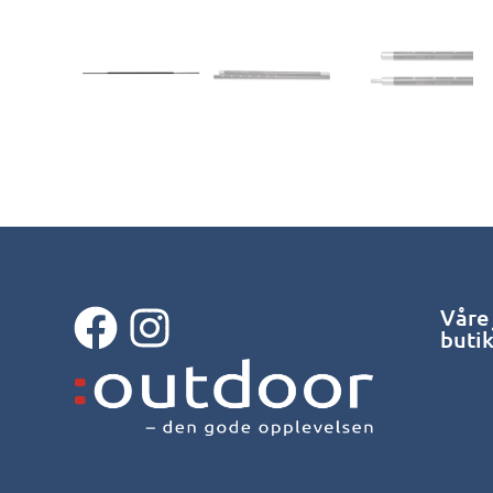
Våre
buti