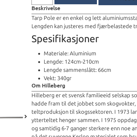
Beskrivelse
Tarp Pole er en enkel og lett aluminiumssta
Lengden kan justeres med fjærbelastede try
Spesifikasjoner
Materiale: Aluminium
Lengde: 124cm-210cm
Lengde sammenslått: 66cm
Vekt: 340gr
Om Hilleberg
Hilleberg er et svensk familieeid selskap s
hadde fram til det jobbet som skogvokter, 
teltproduksjon til skogssektoren. I 1973 la
ytterteltet henger sammen. I 1975 oppdage
og samtidig 6-7 ganger sterkere enn noe an
på det suverene Kerlon materialet som bruke