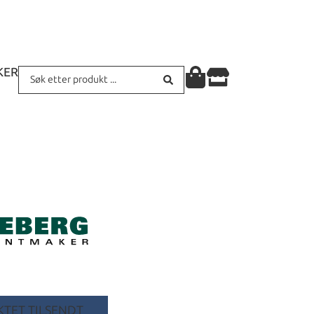
KER
TET TILSENDT