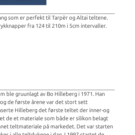
ng som er perfekt til Tarpèr og Altai teltene.
kknapper fra 124 til 210m i 5cm intervaller.
om ble gruunlagt av Bo Hilleberg i 1971. Han
og de første årene var det stort sett
nserte Hilleberg det første teltet der inner-og
t de et materiale som både er silikon belagt
net teltmateriale på markedet. Det var starten
s i alle teltdukene i dag. I 1997 startet de