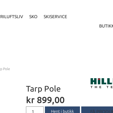
FRILUFTSLIV
SKO
SKISERVICE
BUTIK
rp Pole
Tarp Pole
kr
899,00
Hent i butikk
FÅ PRODUK