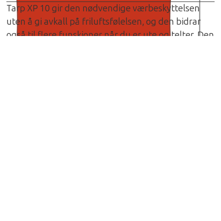
Tarp XP 10 gir den nødvendige værbeskyttelsen
uten å gi avkall på friluftsfølelsen, og den bidrar
også til flere funskjoner når du er ute og telter. Den
kan f.eks. spennes opp over teltets inngang for å
beskytte mot sol og regn, eller den kan spennes
opp mellom trær o.l. som en beskyttende koke- og
samlingsplass. Leveres med barduner og
strammere, ikke stenger.
Spesifikasjoner
Materiale: Kerlon SP1000, belagt med 3 lag av
Silikon, 5kg rivestyrke
Vannsøyle: 5.000mm
Størrelse: 3.5×2.9m
Totalvekt: 950gr
Om Hilleberg