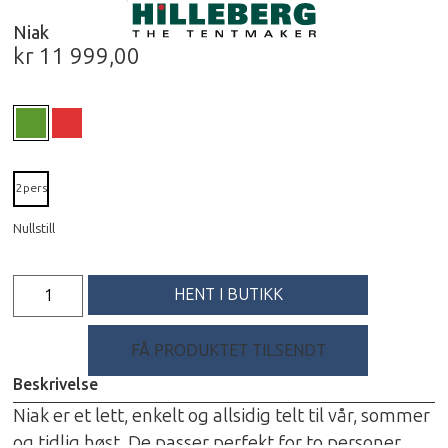
Niak
kr
11 999,00
2pers
Nullstill
HENT I BUTIKK
FÅ PRODUKTET TILSENDT
Beskrivelse
Niak er et lett, enkelt og allsidig telt til vår, sommer
og tidlig høst. De passer perfekt for to personer