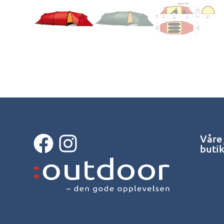
Våre
buti