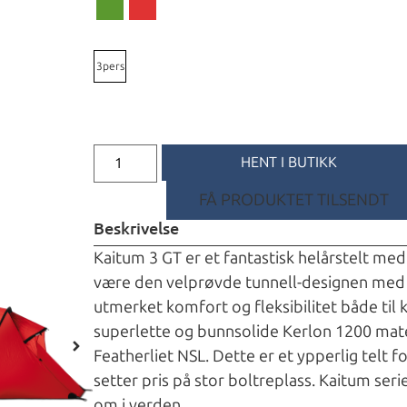
3pers
HENT I BUTIKK
FÅ PRODUKTET TILSENDT
Beskrivelse
Kaitum 3 GT er et fantastisk helårstelt med
være den velprøvde tunnell-designen med 
utmerket komfort og fleksibilitet både til
superlette og bunnsolide Kerlon 1200 mate
Featherliet NSL. Dette er et ypperlig telt 
setter pris på stor boltreplass. Kaitum ser
om i verden.