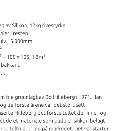
g av Silikon, 12kg rivestyrke
nier i resten
gulv 15.000mm
²
² + 105 x 105, 1.3m²
i bakkant
stk
om ble gruunlagt av Bo Hilleberg i 1971. Han
og de første årene var det stort sett
nserte Hilleberg det første teltet der inner-og
t de et materiale som både er silikon belagt
net teltmateriale på markedet. Det var starten