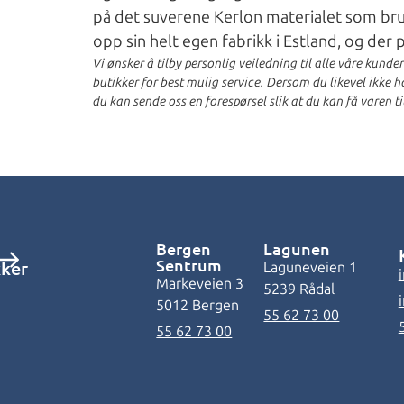
på det suverene Kerlon materialet som bruke
opp sin helt egen fabrikk i Estland, og der
Vi ønsker å tilby personlig veiledning til alle våre kunde
butikker for best mulig service. Dersom du likevel ikke har
du kan sende oss en forespørsel slik at du kan få varen ti
Bergen
Lagunen
Sentrum
kker
Laguneveien 1
Markeveien 3
5239 Rådal
5012 Bergen
55 62 73 00
55 62 73 00