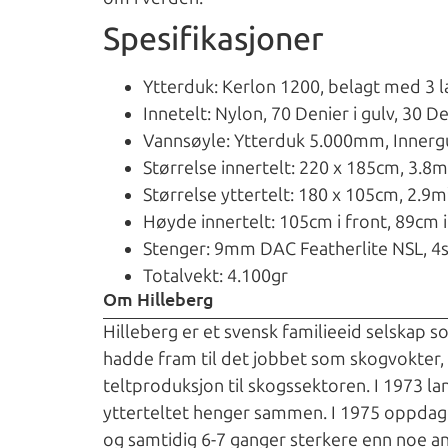
Spesifikasjoner
Ytterduk: Kerlon 1200, belagt med 3 la
Innetelt: Nylon, 70 Denier i gulv, 30 De
Vannsøyle: Ytterduk 5.000mm, Inner
Størrelse innertelt: 220 x 185cm, 3.8m
Størrelse yttertelt: 180 x 105cm, 2.9m
Høyde innertelt: 105cm i front, 89cm 
Stenger: 9mm DAC Featherlite NSL, 4
Totalvekt: 4.100gr
Om Hilleberg
Hilleberg er et svensk familieeid selskap s
hadde fram til det jobbet som skogvokter, 
teltproduksjon til skogssektoren. I 1973 la
ytterteltet henger sammen. I 1975 oppdage
og samtidig 6-7 ganger sterkere enn noe an