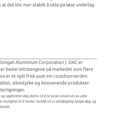
at det blir mer stabilt å sitte på løse underlag
 Dongah Aluminium Corporation ). DAC er
ller beste teltstengene på markedet som flere
x er et nytt frisk pust inn i outdoorverden
alitet, slitestyrke og innoverende produkter.
terligninger.
r og oppfordrer deg derfor til å ta turen innom en av våre
 mulighet til å hente i butikk vil vi selvfølgelig hjelpe deg, og
lsendt.