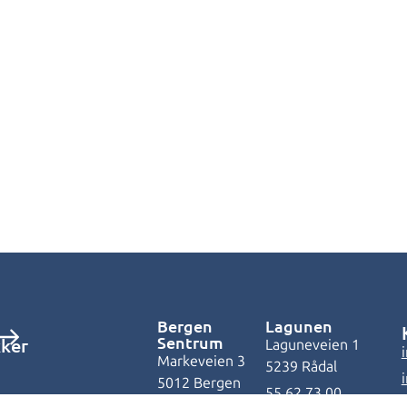
Bergen
Lagunen
Sentrum
kker
Laguneveien 1
Markeveien 3
5239 Rådal
5012 Bergen
55 62 73 00