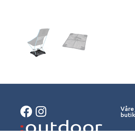
Våre
buti