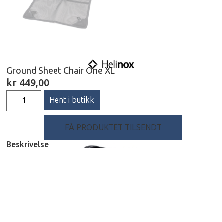
Ground Sheet Chair One XL
kr
449,00
Hent i butikk
FÅ PRODUKTET TILSENDT
Beskrivelse
Ground Sheet Chair One XL er et genialt underlag
som festes under stolbenene og skaper en god
plattform slik at det blir mer stabilt å sitte på løse
underlag slik som bløt mark, snø eller sand.
Spesifikasjoner