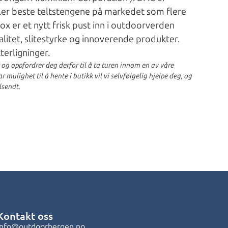
ller beste teltstengene på markedet som flere
x er et nytt frisk pust inn i outdoorverden
alitet, slitestyrke og innoverende produkter.
terligninger.
r og oppfordrer deg derfor til å ta turen innom en av våre
 mulighet til å hente i butikk vil vi selvfølgelig hjelpe deg, og
lsendt.
Kontakt oss
info@outdoorbergen.no