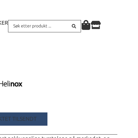
KER
TET TILSENDT