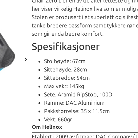
Chair Zero L er en av de aller letteste og
her viser virkelig Helinox hva som er mulig 
Stolen er produsert i et superlett og slite
tanke bredere passform samt tykkere rør en
som gir enda bedre komfort.
Spesifikasjoner
Stolhøyde: 67cm
Sittehøyde: 28cm
Sittebredde: 54cm
Max vekt: 145kg
Sete: Aramid RipStop, 100D
Ramme: DAC Aluminium
Pakkstørrelse: 35 x 11.5cm
Vekt: 660gr
Om Helinox
Etablert i 2009 av firmaet DAC Company (