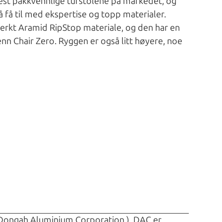
 mest pakkvennlige turstolene på markedet, og
å få til med ekspertise og topp materialer.
sterkt Aramid RipStop materiale, og den har en
n Chair Zero. Ryggen er også litt høyere, noe
 Dongah Aluminium Corporation ). DAC er