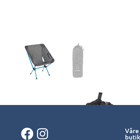
Våre
buti