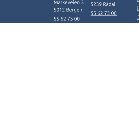
Markeveien 3
5239 Rådal
5012 Bergen
55 62 73 00
55 62 73 00