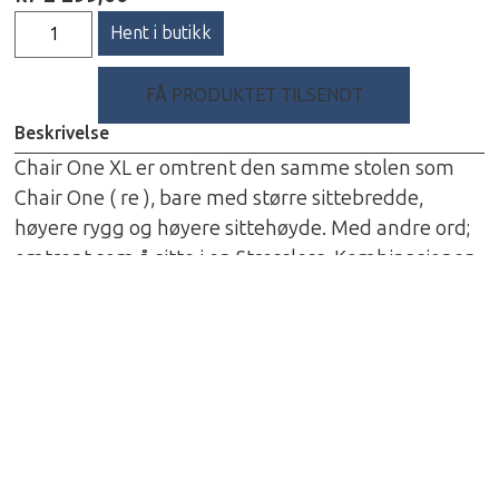
Hent i butikk
FÅ PRODUKTET TILSENDT
Beskrivelse
Chair One XL er omtrent den samme stolen som
Chair One ( re ), bare med større sittebredde,
høyere rygg og høyere sittehøyde. Med andre ord;
omtrent som å sitte i en Stressless. Kombinasjonen
av ekstrem styrke med DAC aluminiumsstenger,
bunnsolid låsemekanisme, liten pakkstørrelse, lav
vekt og vannvittig komfort, gjør at dette raskt blir
en stol du tar med deg alle steder. Passer perfekt
til alt i fra fotballkamp med ungene og til fjell- og
fisketurer. Unn deg rett og slett luksusen å slappe
av i en superpraktisk og god stol. Invester gjerne