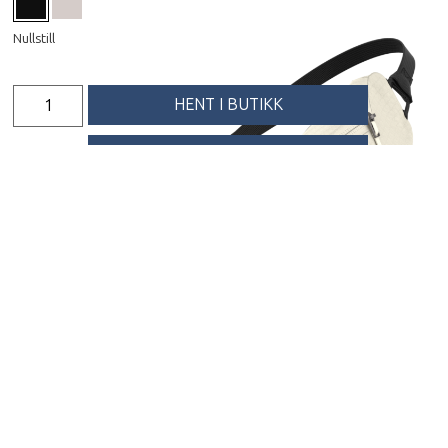
Nullstill
HENT I BUTIKK
FÅ PRODUKTET TILSENDT
Beskrivelse
Denne allsidige og lette vesken er utviklet for korte
turer, reise og aktive dager i hverdagen. Den er
laget i et slitesterkt og værbestandig ripstop-
materiale som tåler hyppig bruk og skiftende
forhold. Det minimalistiske designet gir smart
organisering med sikker innvendig lomme til mobil
og nøkler, mens det ventilerende bakpanelet
sørger for god komfort gjennom dagen. Den
avtakbare stroppen gjør at vesken kan bæres over