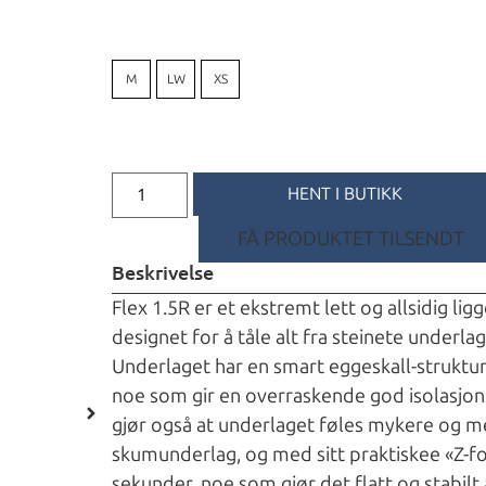
M
LW
XS
HENT I BUTIKK
FÅ PRODUKTET TILSENDT
Beskrivelse
Flex 1.5R er et ekstremt lett og allsidig li
designet for å tåle alt fra steinete underla
Underlaget har en smart eggeskall-struktu
noe som gir en overraskende god isolasjons
gjør også at underlaget føles mykere og me
skumunderlag, og med sitt praktiskee «Z-f
sekunder, noe som gjør det flatt og stabilt