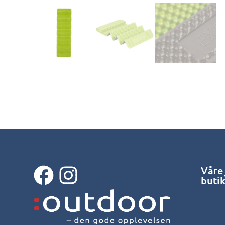
Våre
buti