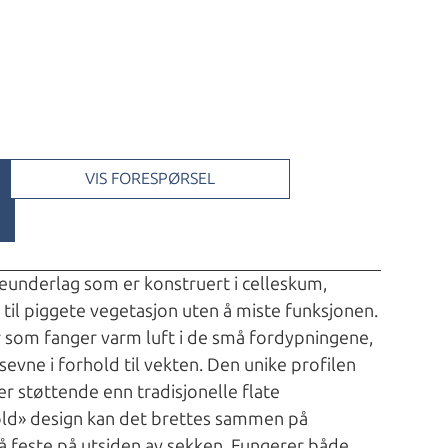
VIS FORESPØRSEL
ggeunderlag som er konstruert i celleskum,
g til piggete vegetasjon uten å miste funksjonen.
r som fanger varm luft i de små fordypningene,
evne i forhold til vekten. Den unike profilen
r støttende enn tradisjonelle flate
old» design kan det brettes sammen på
 å feste på utsiden av sekken. Fungerer både