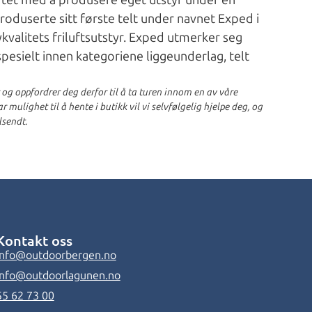
artet med å produsere eget utstyr under en
troduserte sitt første telt under navnet Exped i
kvalitets friluftsutstyr. Exped utmerker seg
pesielt innen kategoriene liggeunderlag, telt
r og oppfordrer deg derfor til å ta turen innom en av våre
 mulighet til å hente i butikk vil vi selvfølgelig hjelpe deg, og
lsendt.
Kontakt oss
info@outdoorbergen.no
info@outdoorlagunen.no
55 62 73 00