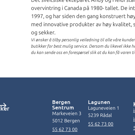
Det sveitsiske ekteparet Andy og Heidi st
overvintring i Canada på 1980- tallet. De in
1997, og har siden den gang konstruert høy
med innovative produkter av høy kvalitet, s
og sekker.
Vi ønsker å tilby personlig veiledning til alle våre kunde
butikker for best mulig service. Dersom du likevel ikke har
du kan sende oss en forespørsel slik at du kan få varen ti
Bergen
Lagunen
Sentrum
kker
Laguneveien 1
Markeveien 3
5239 Rådal
5012 Bergen
55 62 73 00
55 62 73 00