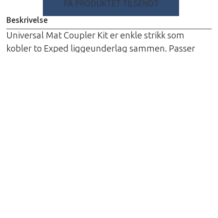
FÅ PRODUKTET TILSENDT
Beskrivelse
Universal Mat Coupler Kit er enkle strikk som
kobler to Exped liggeunderlag sammen. Passer
alle liggeunderlagene uansett størrelse.
Spesifikasjoner
Materiale: Elastisk Nylon
Vekt: 50gr
Om Exped
Det sveitsiske ekteparet Andy og Heidi startet med
å produsere eget utstyr under en overvintring i
Canada på 1980- tallet. De introduserte sitt første
telt under navnet Exped i 1997, og har siden den
gang konstruert høykvalitets friluftsutstyr. Exped
utmerker seg med innovative produkter av høy