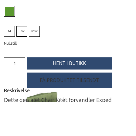
M
LW
MW
Nullstill
HENT I BUTIKK
FÅ PRODUKTET TILSENDT
Beskrivelse
Dette genialet Chair Kitèt forvandler Exped
liggeunderlaget ditt til en stol. Oversiden er
produsert mykt og komfortabelt materiale, mens
undersiden er av samme materiale som en bruker i
teltgulv slik at det ikke trekker vann igjennom når