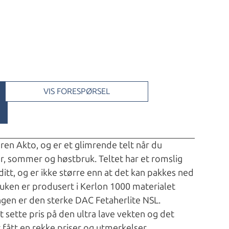
VIS FORESPØRSEL
en Akto, og er et glimrende telt når du
år, sommer og høstbruk. Teltet har et romslig
tt, og er ikke større enn at det kan pakkes ned
uken er produsert i Kerlon 1000 materialet
ngen er den sterke DAC Fetaherlite NSL.
ivt sette pris på den ultra lave vekten og det
 fått en rekke priser og utmerkelser.