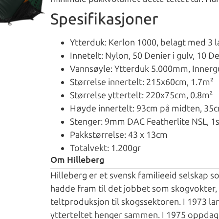
Spesifikasjoner
Ytterduk: Kerlon 1000, belagt med 3 la
Innetelt: Nylon, 50 Denier i gulv, 10 De
Vannsøyle: Ytterduk 5.000mm, Inner
Størrelse innertelt: 215x60cm, 1.7m²
Størrelse yttertelt: 220x75cm, 0.8m²
Høyde innertelt: 93cm på midten, 35
Stenger: 9mm DAC Featherlite NSL, 1
Pakkstørrelse: 43 x 13cm
Totalvekt: 1.200gr
Om Hilleberg
Hilleberg er et svensk familieeid selskap s
hadde fram til det jobbet som skogvokter, 
teltproduksjon til skogssektoren. I 1973 la
ytterteltet henger sammen. I 1975 oppdage