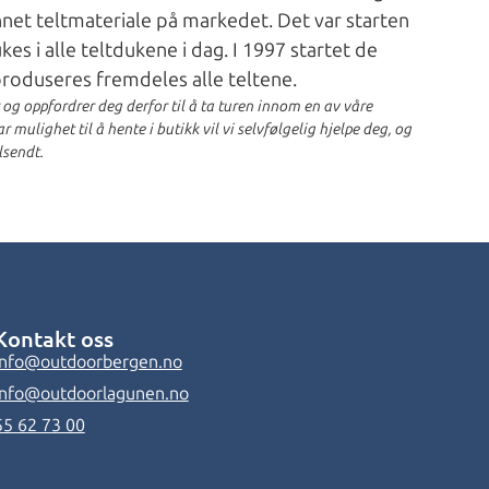
net teltmateriale på markedet. Det var starten
s i alle teltdukene i dag. I 1997 startet de
 produseres fremdeles alle teltene.
r og oppfordrer deg derfor til å ta turen innom en av våre
 mulighet til å hente i butikk vil vi selvfølgelig hjelpe deg, og
lsendt.
Kontakt oss
info@outdoorbergen.no
info@outdoorlagunen.no
55 62 73 00