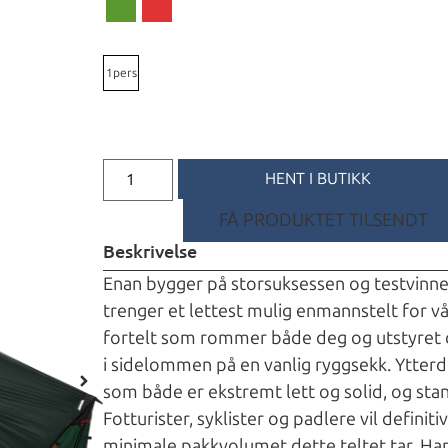
1pers
HENT I BUTIKK
FÅ PRODUKTET TILSENDT
Beskrivelse
Enan bygger på storsuksessen og testvinner
trenger et lettest mulig enmannstelt for v
fortelt som rommer både deg og utstyret di
i sidelommen på en vanlig ryggsekk. Ytterd
som både er ekstremt lett og solid, og sta
Fotturister, syklister og padlere vil definit
minimale pakkvolumet dette teltet tar. Har