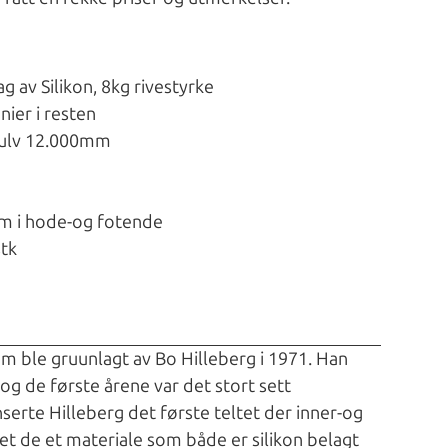
g av Silikon, 8kg rivestyrke
nier i resten
gulv 12.000mm
cm i hode-og fotende
stk
om ble gruunlagt av Bo Hilleberg i 1971. Han
og de første årene var det stort sett
nserte Hilleberg det første teltet der inner-og
t de et materiale som både er silikon belagt