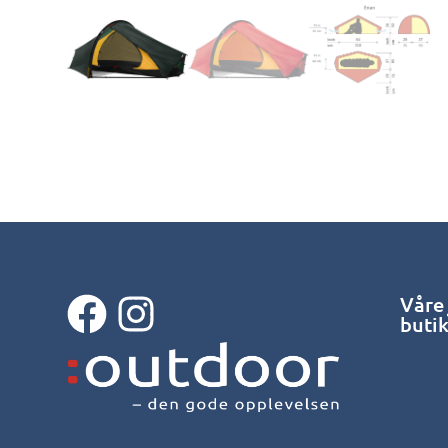
Våre
buti