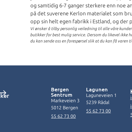
og samtidig 6-7 ganger sterkere enn noe an
på det suverene Kerlon materialet som bruke
opp sin helt egen fabrikk i Estland, og der
Vi ønsker å tilby personlig veiledning til alle våre kunde
butikker for best mulig service. Dersom du likevel ikke har
du kan sende oss en forespørsel slik at du kan få varen ti
Bergen
Lagunen
Sentrum
kker
Laguneveien 1
Markeveien 3
5239 Rådal
5012 Bergen
55 62 73 00
55 62 73 00