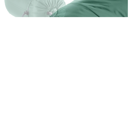
Deuter Starlight Pro Kids
kr
1 699,00
Hent i butikk
FÅ PRODUKTET TILSENDT
Beskrivelse
Starlight Pro Kids er en superpraktisk og
justerbar barn/juniorpose som er velegnet til bruk i
overgangen mellom vår/sommer og
sommer/høst. Gode 3-sesongs barneposer som