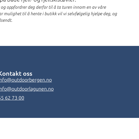
r og oppfordrer deg derfor til å ta turen innom en av våre
 mulighet til å hente i butikk vil vi selvfølgelig hjelpe deg, og
lsendt.
Kontakt oss
info@outdoorbergen.no
info@outdoorlagunen.no
55 62 73 00