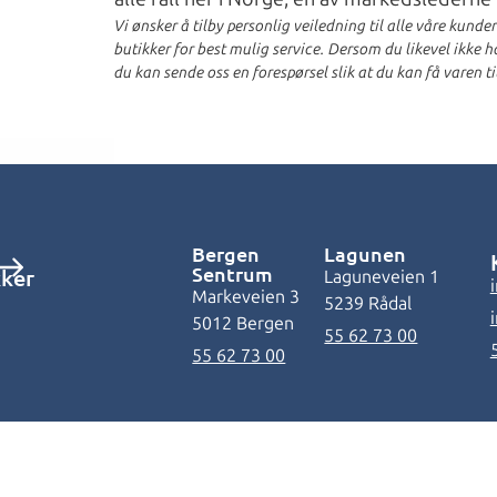
Vi ønsker å tilby personlig veiledning til alle våre kunde
butikker for best mulig service. Dersom du likevel ikke har
du kan sende oss en forespørsel slik at du kan få varen ti
Bergen
Lagunen
Sentrum
kker
Laguneveien 1
Markeveien 3
5239 Rådal
5012 Bergen
55 62 73 00
55 62 73 00