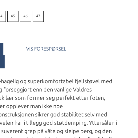
44
45
46
47
VIS FORESPØRSEL
rbehagelig og superkomfortabel fjellstøvel med
g forseggjort enn den vanlige Valdres
k lær som former seg perfekt etter foten,
her opplever man ikke noe
struksjonen sikrer god stabilitet selv med
velen har i tillegg god støtdemping. Yttersålen i
suverent grep på våte og sleipe berg, og den