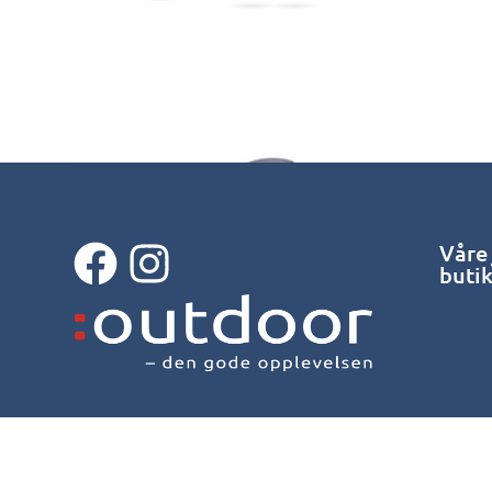
Våre
buti
© 2026 Outdoor Bergen