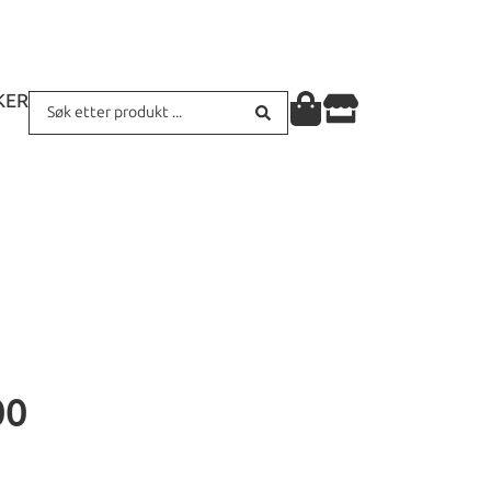
KER
00