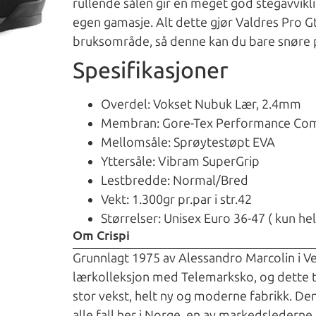
rullende sålen gir en meget god stegavvikli
egen gamasje. Alt dette gjør Valdres Pro Gtx
bruksområde, så denne kan du bare snøre p
Spesifikasjoner
Overdel: Vokset Nubuk Lær, 2.4mm
Membran: Gore-Tex Performance Com
Mellomsåle: Sprøytestøpt EVA
Yttersåle: Vibram SuperGrip
Lestbredde: Normal/Bred
Vekt: 1.300gr pr.par i str.42
Størrelser: Unisex Euro 36-47 ( kun hel
Om Crispi
Grunnlagt 1975 av Alessandro Marcolin i Ven
lærkolleksjon med Telemarksko, og dette t
stor vekst, helt ny og moderne fabrikk. Den
alle fall her i Norge, en av markedslederne p