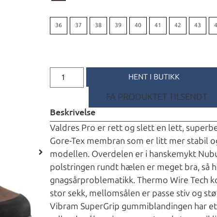
36
37
38
39
40
41
42
43
HENT I BUTIKK
FÅ PRODUKTET TILSENDT
Beskrivelse
Valdres Pro er rett og slett en lett, supe
Gore-Tex membran som er litt mer stabil o
modellen. Overdelen er i hanskemykt Nubu
polstringen rundt hælen er meget bra, så 
gnagsårproblematikk. Thermo Wire Tech kon
stor sekk, mellomsålen er passe stiv og stø
Vibram SuperGrip gummiblandingen har et 