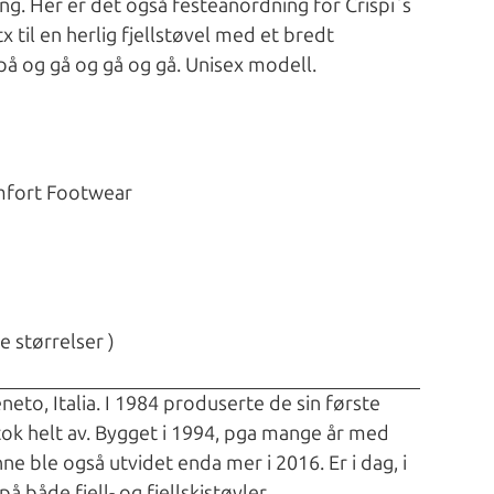
ng. Her er det også festeanordning for Crispi`s
 til en herlig fjellstøvel med et bredt
å og gå og gå og gå. Unisex modell.
fort Footwear
e størrelser )
eto, Italia. I 1984 produserte de sin første
ok helt av. Bygget i 1994, pga mange år med
ne ble også utvidet enda mer i 2016. Er i dag, i
å både fjell- og fjellskistøvler.