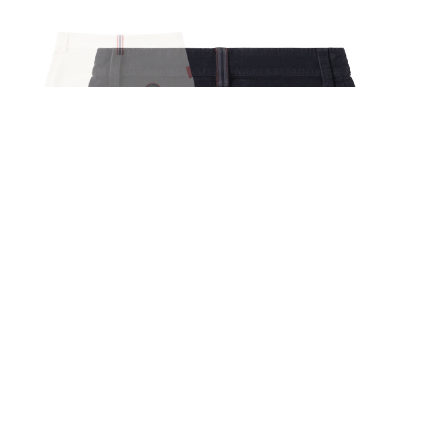
Concord G.Dyed Skirt Woman
kr
2 299,00
M
XS
S
L
XL